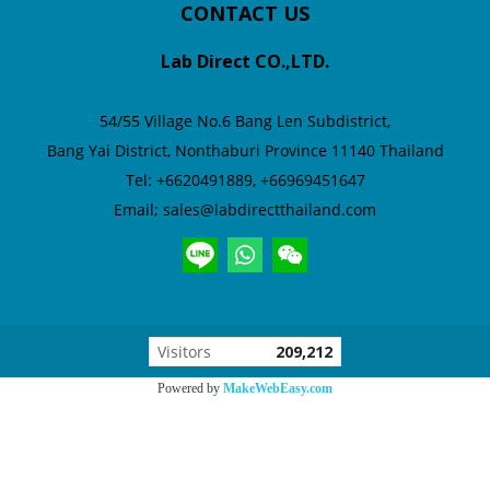
CONTACT US
Lab Direct CO.,LTD.
54/55 Village No.6
Bang Len Subdistrict,
Bang Yai District,
Nonthaburi Province 11140 Thailand
Tel: +6620491889, +66969451647
Email; sales@labdirectthailand.com
Visitors
209,212
Powered by
MakeWebEasy.com