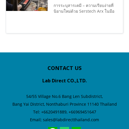
การระบุสารเคมี – ความเรียบง่ายที่
นิยามใหม่ด้วย Serstech Arx ในมือ
เจ้าหน้าที่ปฏิบัติงานจะกลายเป็นผู้
เชี่ยวชาญในการระบุสารเคมี Quick
Scan ให้ผลลัพธ์ที่แม่นยำภายในไม่กี่
วินาทีด้วยการกดปุ่มเพียงครั้งเดียว
Chemical Identification –
Simplicity Redefined With
Serstech Arx in hand, any
operative becomes an expert at
chemical identification. Quick
CONTACT US
Scan gives an accurate result
within seconds with a single
Lab Direct CO.,LTD.
press of a button.
54/55 Village No.6
Bang Len Subdistrict,
Bang Yai District,
Nonthaburi Province 11140 Thailand
Tel: +6620491889, +66969451647
Email; sales@labdirectthailand.com