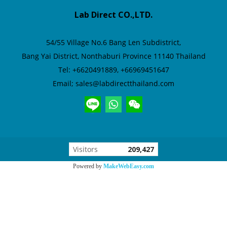
Lab Direct CO.,LTD.
54/55 Village No.6
Bang Len Subdistrict,
Bang Yai District,
Nonthaburi Province 11140 Thailand
Tel: +6620491889, +66969451647
Email; sales@labdirectthailand.com
Visitors
209,427
Powered by
MakeWebEasy.com