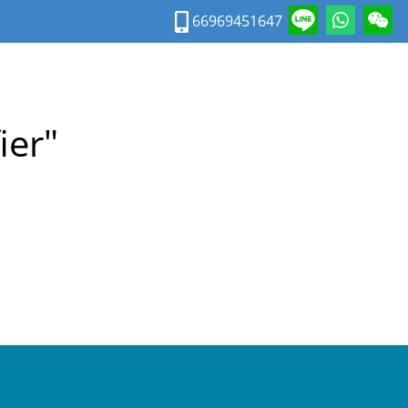
66969451647
ier"