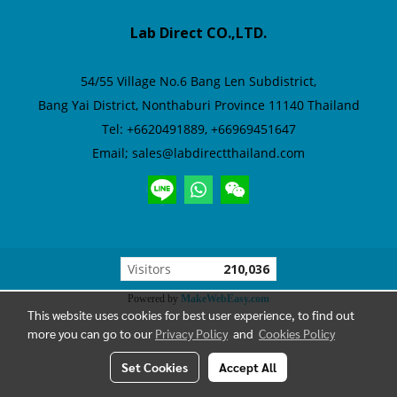
Lab Direct CO.,LTD.
54/55 Village No.6
Bang Len Subdistrict,
Bang Yai District,
Nonthaburi Province 11140 Thailand
Tel: +6620491889, +66969451647
Email; sales@labdirectthailand.com
Visitors
210,036
Powered by
MakeWebEasy.com
This website uses cookies for best user experience, to find out
more you can go to our
Privacy Policy
and
Cookies Policy
Set Cookies
Accept All